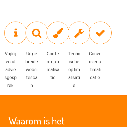
Vrijblij
Uitge
Conte
Techn
Conve
vend
breide
ntopti
ische
rsieop
advie
websi
malisa
optim
timali
sgesp
tesca
tie
alisati
satie
rek
n
e
Waarom is het